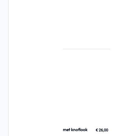
met knoflook
€ 26,00