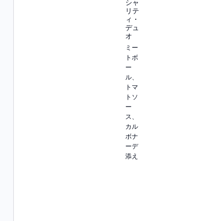
シャ
リテ
ィ・
デュ
オ
ミー
トボ
ー
ル、
トマ
トソ
ー
ス、
カル
ボナ
ーデ
添え