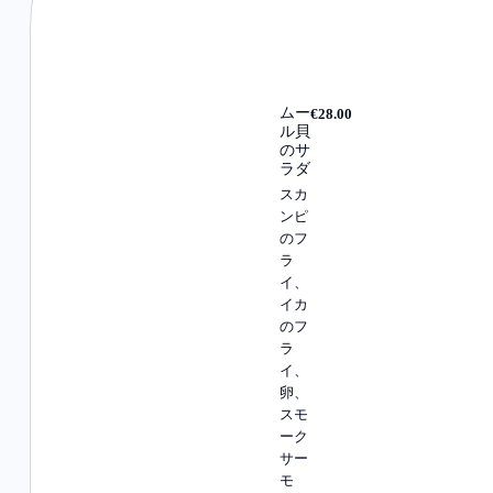
ムー
€28.00
ル貝
のサ
ラダ
スカ
ンピ
のフ
ラ
イ、
イカ
のフ
ラ
イ、
卵、
スモ
ーク
サー
モ