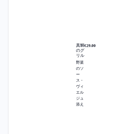
真鯛
€29.00
のグ
リル
野菜
のソ
ー
ス・
ヴィ
エル
ジュ
添え