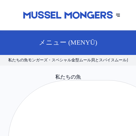
メニュー (MENYŪ)
私たちの魚
モンガーズ・スペシャル
金型
ムール貝とスパイス
ムール貝の
私たちの魚