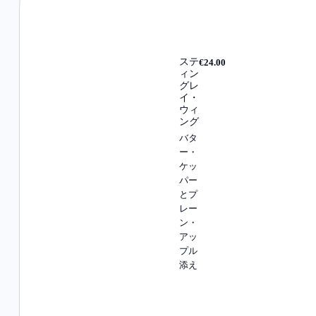
ステ
€24.00
ィン
グレ
イ・
ウィ
ング
バタ
ー・
ケッ
パー
とプ
レー
ン・
アッ
プル
添え