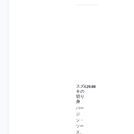
スズ
€29.00
キの
切り
身
バー
ジ
ン・
ソー
ス、