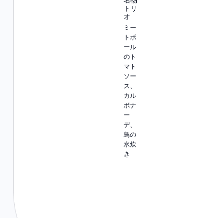
名物
トリ
オ
ミー
トボ
ール
のト
マト
ソー
ス、
カル
ボナ
ー
デ、
鳥の
水炊
き