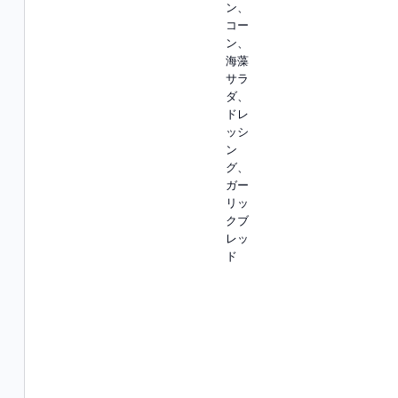
ン、
コー
ン、
海藻
サラ
ダ、
ドレ
ッシ
ン
グ、
ガー
リッ
クブ
レッ
ド