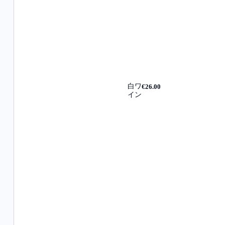
白ワ
€26.00
イン