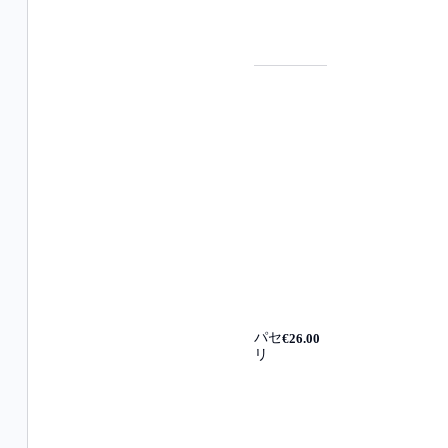
パセ
€26.00
リ