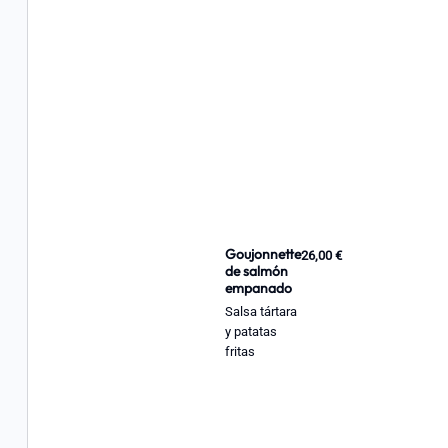
Goujonnette
26,00 €
de salmón
empanado
Salsa tártara
y patatas
fritas