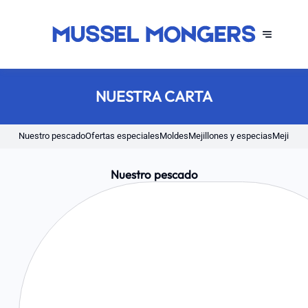
NUESTRA CARTA
Nuestro pescado
Ofertas especiales
Moldes
Mejillones y especias
Mejillon
Nuestro pescado