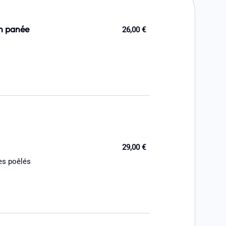
n panée
26,00 €
29,00 €
es poêlés