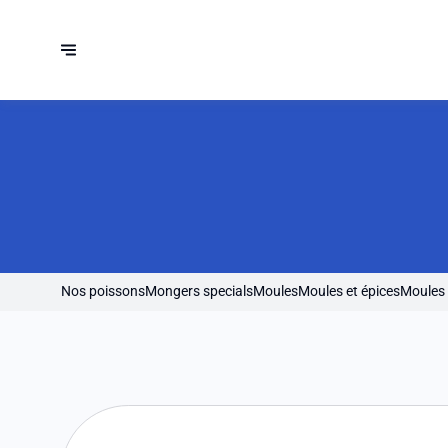
Nos poissons
Mongers specials
Moules
Moules et épices
Moules