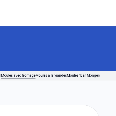
r
Moules avec fromage
Moules à la viandes
Moules "Bar Mongers"
Moules a